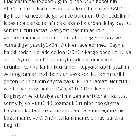
ulasmasini takip eden 7 gün içinde ürün bedelinin
ALICInin kredi karti hesabina iade edilmesi için SATICI
ilgili banka nezdinde girisimde bulunur. Ürün bedelinin
iadesinde banka tarafindaki aksakliklardan dolayi SATICI
sorumlu tutulamaz. Satış faturasinin aslinin
gönderilmemesi durumunda katma deger vergisi ve
varsa diger yasal yükümlülükler iade edilmez. Cayma
hakki nedeni ile iade edilen ürünün kargo bedeli ALICIya
aittir. Ayrica, niteligi itibariyla iade edilemeyecek
ürünler, tek kullanimlik ürünler, kopyalanabilir yazilim
ve programlar, hizli bozulan veya son kullanim tarihi
geçen ürünler için cayma hakki kullanılamaz. Her türlü
yazilim ve programlar, DVD, VCD, CD ve kasetler,
Bilgisayar ve kirtasiye sarf malzemeleri (toner, kartus,
serit v.b) ve Hür türlü kozmetik ürünlerinde cayma
hakkinin kullanilmasi, ürünün ambalajinin açilmamis,
bozulmamis ve ürünün kullanilmamis olmasi sartina
baglidir.