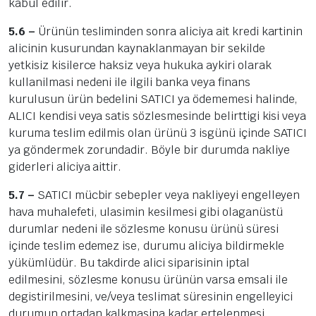
kabul edilir.
5.6 –
Ürünün tesliminden sonra aliciya ait kredi kartinin
alicinin kusurundan kaynaklanmayan bir sekilde
yetkisiz kisilerce haksiz veya hukuka aykiri olarak
kullanilmasi nedeni ile ilgili banka veya finans
kurulusun ürün bedelini SATICI ya ödememesi halinde,
ALICI kendisi veya satis sözlesmesinde belirttigi kisi veya
kuruma teslim edilmis olan ürünü 3 isgünü içinde SATICI
ya göndermek zorundadir. Böyle bir durumda nakliye
giderleri aliciya aittir.
5.7 –
SATICI mücbir sebepler veya nakliyeyi engelleyen
hava muhalefeti, ulasimin kesilmesi gibi olaganüstü
durumlar nedeni ile sözlesme konusu ürünü süresi
içinde teslim edemez ise, durumu aliciya bildirmekle
yükümlüdür. Bu takdirde alici siparisinin iptal
edilmesini, sözlesme konusu ürünün varsa emsali ile
degistirilmesini, ve/veya teslimat süresinin engelleyici
durumun ortadan kalkmasina kadar ertelenmesi