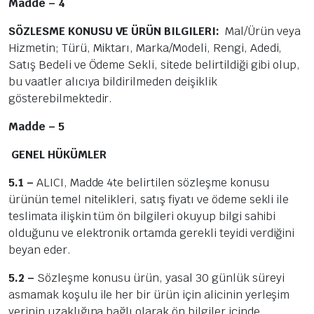
Madde – 4
SÖZLESME KONUSU VE ÜRÜN BILGILERI:
Mal/Ürün veya
Hizmetin; Türü, Miktarı, Marka/Modeli, Rengi, Adedi,
Satış Bedeli ve Ödeme Sekli, sitede belirtildiği gibi olup,
bu vaatler alıcıya bildirilmeden deişiklik
gösterebilmektedir.
Madde – 5
GENEL HÜKÜMLER
5.1 –
ALICI, Madde 4te belirtilen sözleşme konusu
ürünün temel nitelikleri, satış fiyatı ve ödeme sekli ile
teslimata ilişkin tüm ön bilgileri okuyup bilgi sahibi
olduğunu ve elektronik ortamda gerekli teyidi verdiğini
beyan eder.
5.2 –
Sözleşme konusu ürün, yasal 30 günlük süreyi
asmamak koşulu ile her bir ürün için alicinin yerleşim
yerinin uzaklığına bağlı olarak ön bilgiler içinde