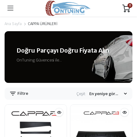
0
Ana Sayfa
CAPPA ÜRÜNLERİ
Doğru Parçayı Doğru Fiyata Alın
OnTuning Güvencesi ile...
Filtre
Çeşit: