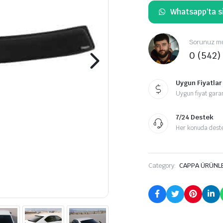
Whatsapp'ta si
Sorunuz mu
0 (542)
Uygun Fiyatlar
Uygun fiyat garan
7/24 Destek
Her konuda destek
Category:
CAPPA ÜRÜNL