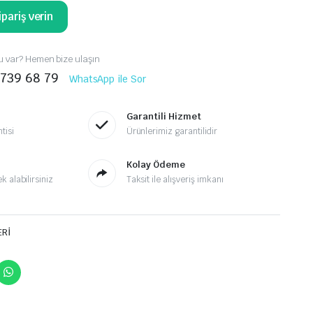
pariş verin
 var? Hemen bize ulaşın
 739 68 79
WhatsApp ile Sor
Garantili Hizmet
tisi
Ürünlerimiz garantilidir
Kolay Ödeme
 alabilirsiniz
Taksit ile alışveriş imkanı
ERİ