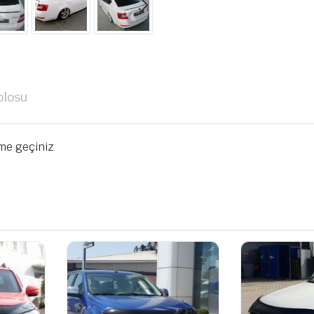
blosu
ime geçiniz