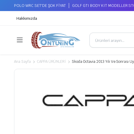
POLO WRC SET'DE ŞOK FİYAT
GOLF GTI BODY KIT MODELLER S
Hakkımızda
Ana Sayfa
CAPPA ÜRÜNLERİ
Skoda Octavia 2013 Yılı Ve Sonrası 