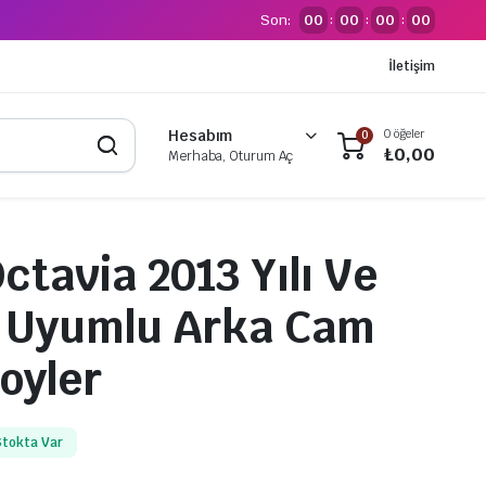
Son:
00
00
00
00
:
:
:
İletişim
0 öğeler
Hesabım
0
₺
0,00
Merhaba, Oturum Aç
ctavia 2013 Yılı Ve
ı Uyumlu Arka Cam
oyler
Stokta Var