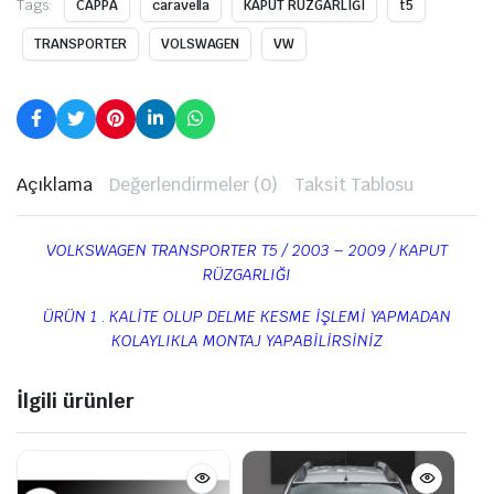
Tags:
CAPPA
caravella
KAPUT RÜZGARLIĞI
t5
TRANSPORTER
VOLSWAGEN
VW
Açıklama
Değerlendirmeler (0)
Taksit Tablosu
VOLKSWAGEN TRANSPORTER T5 / 2003 – 2009 / KAPUT
RÜZGARLIĞI
ÜRÜN 1 . KALİTE OLUP DELME KESME İŞLEMİ YAPMADAN
KOLAYLIKLA MONTAJ YAPABİLİRSİNİZ
İlgili ürünler