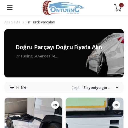
0
Ana Sayfa
Tır Turck Parçaları
Doğru Parçayı Doğru Fiyata Alın
OnTuning Güvencesi ile...
Filtre
Çeşit: