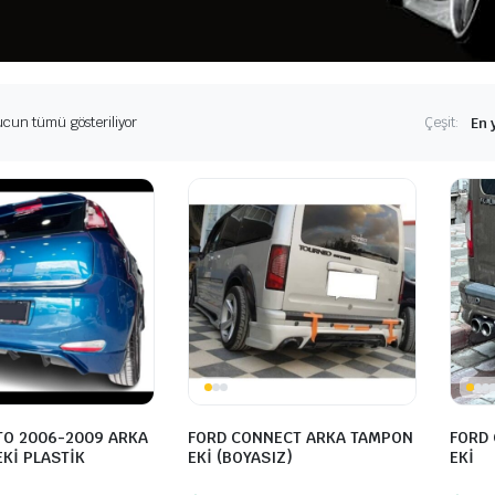
En
cun tümü gösteriliyor
Çeşit:
yeniye
göre
sıralandı
TO 2006-2009 ARKA
FORD CONNECT ARKA TAMPON
FORD
Kİ PLASTİK
EKİ (BOYASIZ)
EKİ