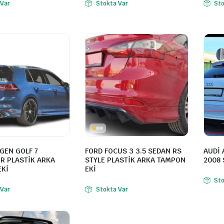
 Var
Stokta Var
Sto
GEN GOLF 7
FORD FOCUS 3 3.5 SEDAN RS
AUDİ 
R PLASTİK ARKA
STYLE PLASTİK ARKA TAMPON
2008 
EKİ
EKİ
Sto
 Var
Stokta Var