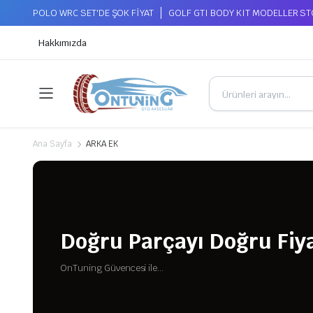
POLO WRC SET'DE ŞOK FİYAT
GOLF GTI BODY KIT MODELLER S
Hakkımızda
Ana Sayfa
ARKA EK
Doğru Parçayı Doğru Fiya
OnTuning Güvencesi ile...