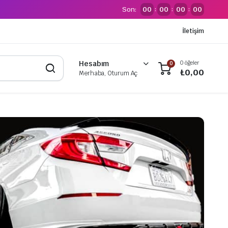
Son:
00
00
00
00
:
:
:
İletişim
0 öğeler
Hesabım
0
₺
0,00
Merhaba, Oturum Aç