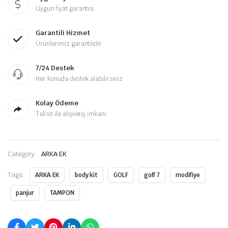
Uygun fiyat garantisi
Garantili Hizmet
Ürünlerimiz garantilidir
7/24 Destek
Her konuda destek alabilirsiniz
Kolay Ödeme
Taksit ile alışveriş imkanı
Category:
ARKA EK
Tags:
ARKA EK
body kit
GOLF
golf 7
modifiye
panjur
TAMPON