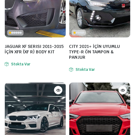
JAGUAR XF SERISI 2011-2015
CITY 2021+ İÇİN UYUMLU
İÇİN XFR (XF R) BODY KIT
TYPE-R ÖN TAMPON &
PANJUR
Stokta Var
Stokta Var