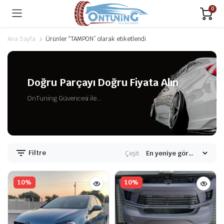
0
Ana Sayfa
Ürünler “TAMPON” olarak etiketlendi
Doğru Parçayı Doğru Fiyata Alın
OnTuning Güvencesi ile...
Filtre
Çeşit:
10%
10%