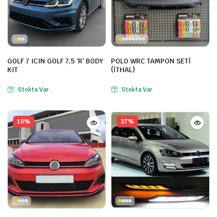
GOLF 7 ICIN GOLF 7,5 ‘R’ BODY
POLO WRC TAMPON SETİ
KIT
(İTHAL)
Stokta Var
Stokta Var
10%
27%