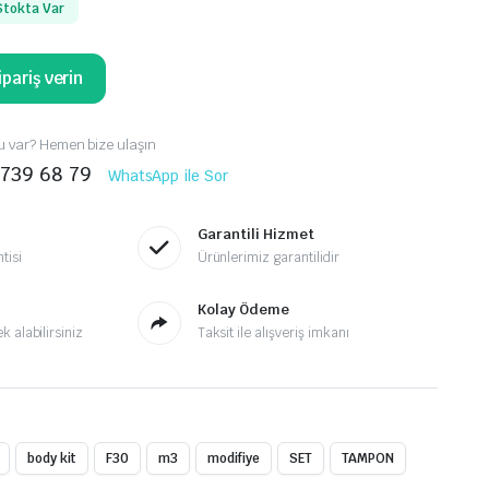
Stokta Var
pariş verin
 var? Hemen bize ulaşın
 739 68 79
WhatsApp ile Sor
Garantili Hizmet
tisi
Ürünlerimiz garantilidir
Kolay Ödeme
 alabilirsiniz
Taksit ile alışveriş imkanı
body kit
F30
m3
modifiye
SET
TAMPON