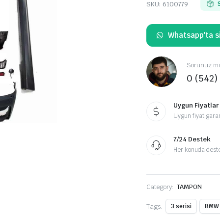
SKU:
6100779
Whatsapp'ta si
Sorunuz mu
0 (542)
Uygun Fiyatlar
Uygun fiyat garan
7/24 Destek
Her konuda destek
Category:
TAMPON
Tags:
3 serisi
BMW