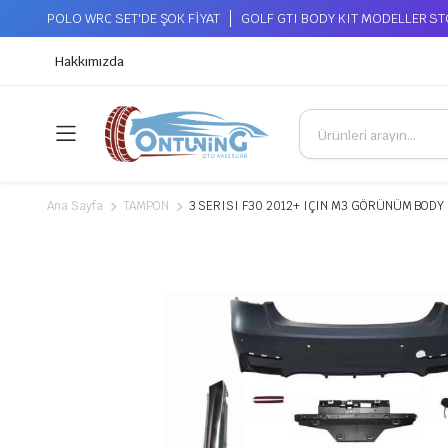
POLO WRC SET'DE ŞOK FİYAT
GOLF GTI BODY KIT MODELLER S
Hakkımızda
Ana Sayfa
TAMPON
3 SERISI F30 2012+ IÇIN M3 GÖRÜNÜM BODY K