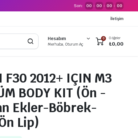
Son:
00
00
00
00
:
:
:
İletişim
0 öğeler
Hesabım
0
₺
0,00
Merhaba, Oturum Aç
I F30 2012+ IÇIN M3
M BODY KIT (Ön -
n Ekler-Böbrek-
Ön Lip)