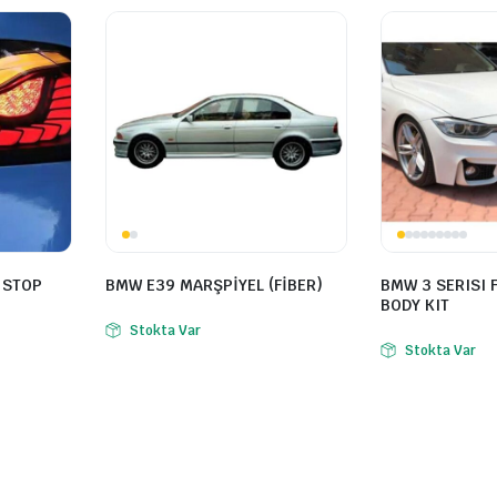
 STOP
BMW E39 MARŞPİYEL (FİBER)
BMW 3 SERISI 
BODY KIT
Stokta Var
Stokta Var