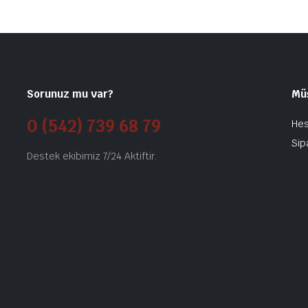
Sorunuz mu var?
Mü
0 (542) 739 68 79
He
Sip
Destek ekibimiz 7/24 Aktiftir.