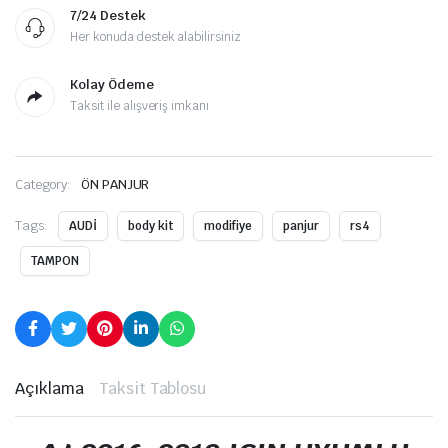
7/24 Destek
Her konuda destek alabilirsiniz
Kolay Ödeme
Taksit ile alışveriş imkanı
Category:
ÖN PANJUR
Tags:
AUDİ
body kit
modifiye
panjur
rs4
TAMPON
Açıklama
Taksit Tablosu