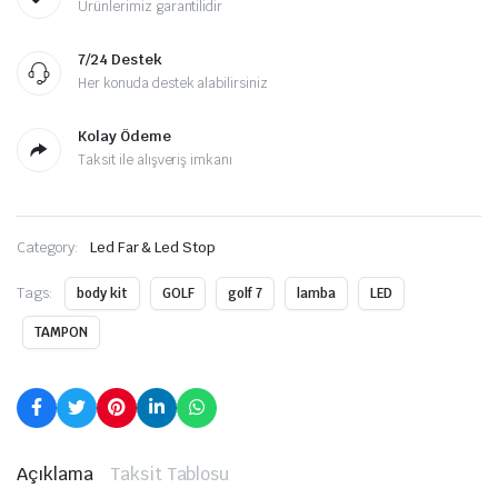
Ürünlerimiz garantilidir
7/24 Destek
Her konuda destek alabilirsiniz
Kolay Ödeme
Taksit ile alışveriş imkanı
Category:
Led Far & Led Stop
Tags:
body kit
GOLF
golf 7
lamba
LED
TAMPON
Açıklama
Taksit Tablosu