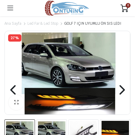
0
Ana Sayfa
Led Far & Led Stop
GOLF 7 IÇIN UYUMLU ÖN SIS LEDI
27%