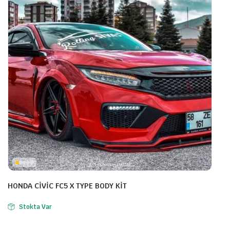
HONDA CİVİC FC5 X TYPE BODY KİT
Stokta Var