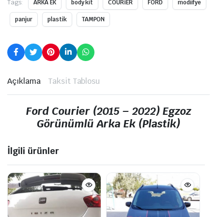
Tags:
ARKA EK
body kit
COURİER
FORD
modiifye
panjur
plastik
TAMPON
Açıklama
Taksit Tablosu
Ford Courier (2015 – 2022) Egzoz
Görünümlü Arka Ek (Plastik)
İlgili ürünler