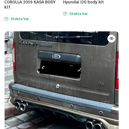
COROLLA 2019 KASA BODY
Hyundai i20 body kit
KİT
Stokta Var
Stokta Var