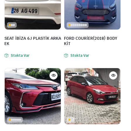
SEAT İBİZA 6J PLASTİK ARKA
FORD COURİER(2018) BODY
EK
KİT
Stokta Var
Stokta Var