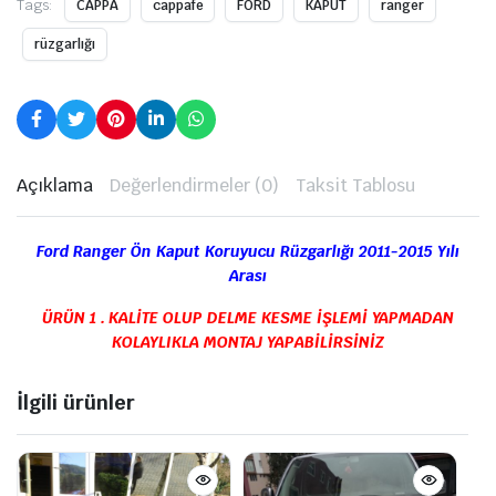
Tags:
CAPPA
cappafe
FORD
KAPUT
ranger
rüzgarlığı
Açıklama
Değerlendirmeler (0)
Taksit Tablosu
Ford Ranger Ön Kaput Koruyucu Rüzgarlığı 2011-2015 Yılı
Arası
ÜRÜN 1 . KALİTE OLUP DELME KESME İŞLEMİ YAPMADAN
KOLAYLIKLA MONTAJ YAPABİLİRSİNİZ
İlgili ürünler