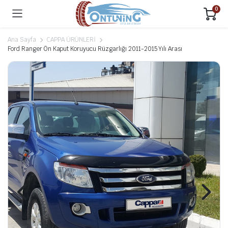
0
Ana Sayfa
CAPPA ÜRÜNLERİ
Ford Ranger Ön Kaput Koruyucu Rüzgarlığı 2011-2015 Yılı Arası