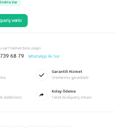
Stokta Var
pariş verin
 var? Hemen bize ulaşın
 739 68 79
WhatsApp ile Sor
Garantili Hizmet
tisi
Ürünlerimiz garantilidir
Kolay Ödeme
 alabilirsiniz
Taksit ile alışveriş imkanı