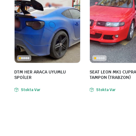
DTM HER ARACA UYUMLU
SEAT LEON MK1 CUPR
SPOİLER
TAMPON (TRABZON)
Stokta Var
Stokta Var