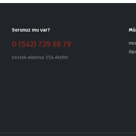
Sorunuz mu var?
Mü
0 (542) 739 68 79
He
Sip
Destek ekibimiz 7/24 Aktiftir.