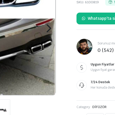
SKU:
6100819
Whatsapp'ta si
Sorunuz mu
0 (542)
Uygun Fiyatlar
Uygun fiyat garan
7/24 Destek
Her konuda destek
Category:
DİFÜZÖR