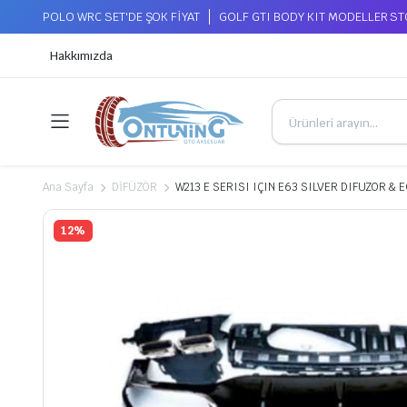
POLO WRC SET'DE ŞOK FİYAT
GOLF GTI BODY KIT MODELLER S
Hakkımızda
Ana Sayfa
DİFÜZÖR
W213 E SERISI IÇIN E63 SILVER DIFUZOR & 
12%