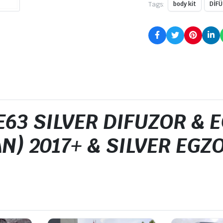
Tags:
body kit
DİF
 E63 SILVER DIFUZOR &
N) 2017+ & SILVER EGZO