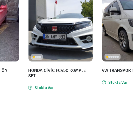
A ÖN
HONDA CİVİC FC450 KOMPLE
VW TRANSPORTE
SET
Stokta Var
Stokta Var