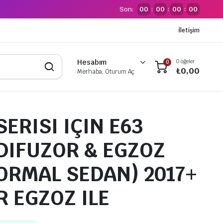
Son:
00
00
00
00
:
:
:
İletişim
0 öğeler
Hesabım
0
₺
0,00
Merhaba, Oturum Aç
SERISI IÇIN E63
 DIFUZOR & EGZOZ
NORMAL SEDAN) 2017+
R EGZOZ ILE