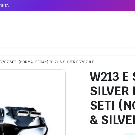
TOKTA
EGZOZ SETI (NORMAL SEDAN) 2017+ & SILVER EGZOZ ILE
W213 E 
SILVER
SETI (
& SILVE