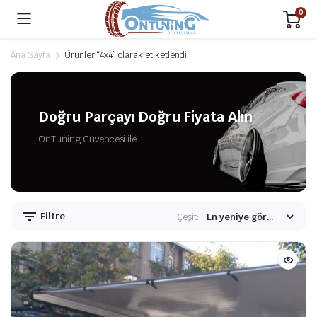
0
Ana Sayfa
Ürünler “4x4” olarak etiketlendi
Doğru Parçayı Doğru Fiyata Alın
OnTuning Güvencesi ile...
Filtre
Çeşit: