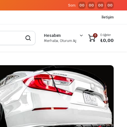
Son:
00
00
00
00
:
:
:
İletişim
0 öğeler
Hesabım
0
₺
0,00
Merhaba, Oturum Aç