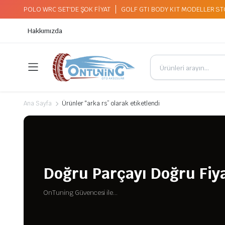
POLO WRC SET'DE ŞOK FİYAT
GOLF GTI BODY KIT MODELLER S
Hakkımızda
Ana Sayfa
Ürünler “arka rs” olarak etiketlendi
Doğru Parçayı Doğru Fiya
OnTuning Güvencesi ile...