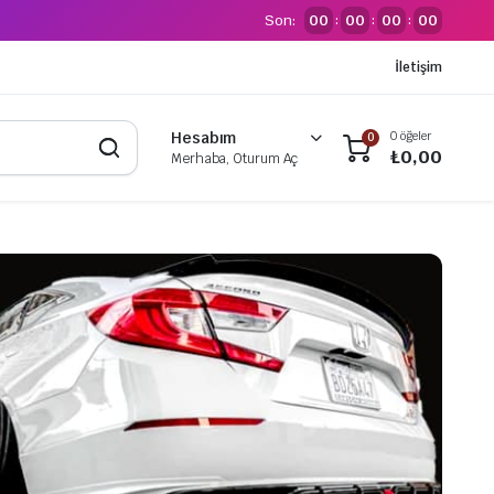
Son:
00
00
00
00
:
:
:
İletişim
0 öğeler
Hesabım
0
₺
0,00
Merhaba, Oturum Aç