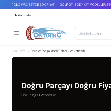
POLO WRC SET'DE ŞOK FİYAT
GOLF GTI BODY KIT MODELLER S
Hakkımızda
Ana Sayfa
Ürünler “bagaj dodik” olarak etiketlendi
Doğru Parçayı Doğru Fiya
OnTuning Güvencesi ile...