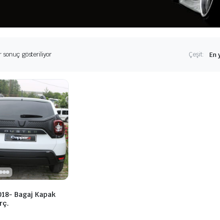
r sonuç gösteriliyor
Çeşit:
018- Bagaj Kapak
rç.