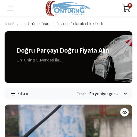
0
Ana Sayfa
Ürünler “cam üstü spoiler” olarak etiketlendi
Doğru Parçayı Doğru Fiyata Alın
OnTuning Güvencesi ile...
Filtre
Çeşit: