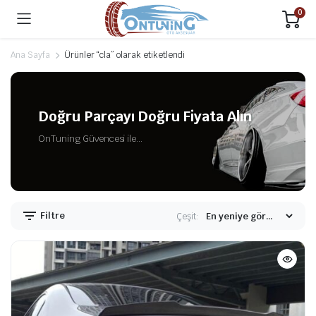
0
Ana Sayfa
Ürünler “cla” olarak etiketlendi
Doğru Parçayı Doğru Fiyata Alın
OnTuning Güvencesi ile...
Filtre
Çeşit: