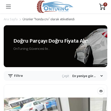
0
Ana Sayfa
Ürünler “honda crv” olarak etiketlendi
Doğru Parçayı Doğru Fiyata Alın
OnTuning Güvencesi ile...
Filtre
Çeşit: