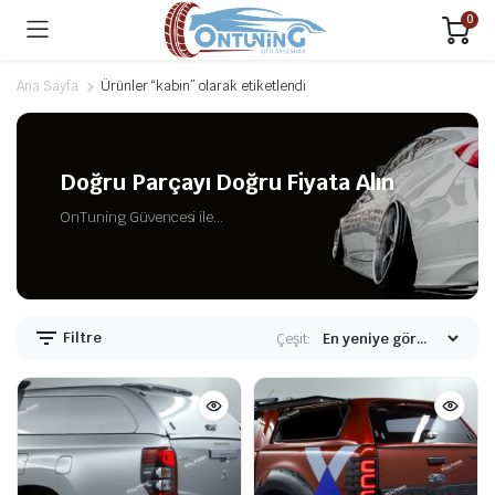
0
Ana Sayfa
Ürünler “kabin” olarak etiketlendi
Doğru Parçayı Doğru Fiyata Alın
OnTuning Güvencesi ile...
Filtre
Çeşit: