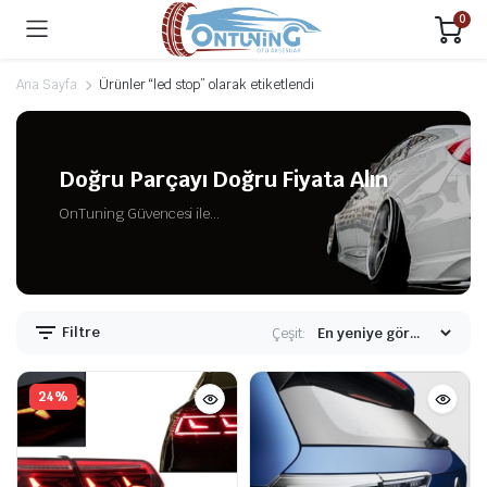
0
Ana Sayfa
Ürünler “led stop” olarak etiketlendi
Doğru Parçayı Doğru Fiyata Alın
OnTuning Güvencesi ile...
Filtre
Çeşit:
24%