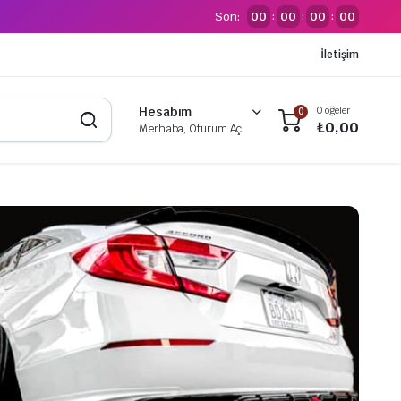
Son:
00
00
00
00
:
:
:
İletişim
0 öğeler
Hesabım
0
₺
0,00
Merhaba, Oturum Aç