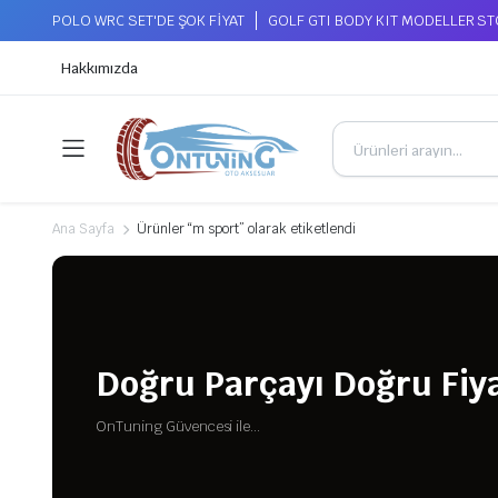
POLO WRC SET'DE ŞOK FİYAT
GOLF GTI BODY KIT MODELLER S
Hakkımızda
Ana Sayfa
Ürünler “m sport” olarak etiketlendi
Doğru Parçayı Doğru Fiya
OnTuning Güvencesi ile...