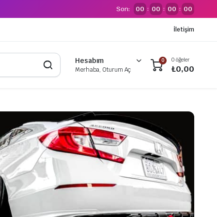
Son:
00
00
00
00
:
:
:
İletişim
0 öğeler
Hesabım
0
₺
0,00
Merhaba, Oturum Aç