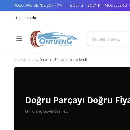
POLO WRC SET'DE ŞOK FİYAT
GOLF GTI BODY KIT MODELLER S
Hakkımızda
Ana Sayfa
Ürünler “rs 3” olarak etiketlendi
Doğru Parçayı Doğru Fiya
OnTuning Güvencesi ile...