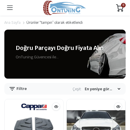
0
Ana Sayfa
Ürünler “tampın” olarak etiketlendi
Doğru Parçayı Doğru Fiyata Alın
OnTuning Güvencesi ile...
Filtre
Çeşit: