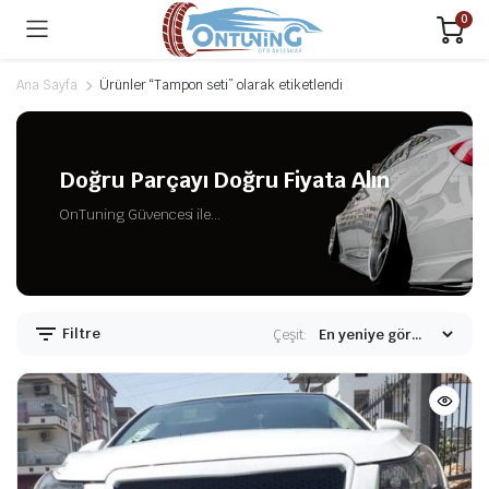
0
Ana Sayfa
Ürünler “Tampon seti” olarak etiketlendi
Doğru Parçayı Doğru Fiyata Alın
OnTuning Güvencesi ile...
Filtre
Çeşit: