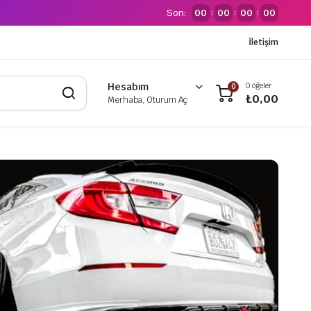
Son:
00
00
00
00
:
:
:
İletişim
0 öğeler
Hesabım
0
₺
0,00
Merhaba, Oturum Aç