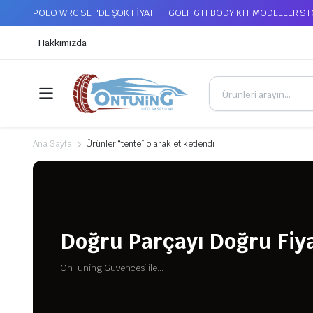
POLO WRC SET'DE ŞOK FİYAT
GOLF GTI BODY KIT MODELLER S
Hakkımızda
Ana Sayfa
Ürünler “tente” olarak etiketlendi
Doğru Parçayı Doğru Fiya
OnTuning Güvencesi ile...