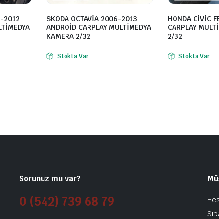
-2012
SKODA OCTAVİA 2006-2013
HONDA CİVİC F
LTİMEDYA
ANDROİD CARPLAY MULTİMEDYA
CARPLAY MULT
KAMERA 2/32
2/32
Stokta Var
Stokta Var
Sorunuz mu var?
Mü
0 (542) 739 68 79
He
Sip