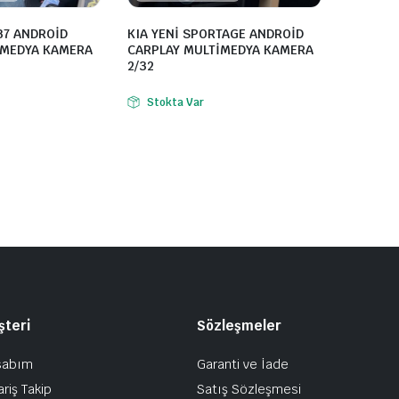
B7 ANDROİD
KIA YENİ SPORTAGE ANDROİD
İMEDYA KAMERA
CARPLAY MULTİMEDYA KAMERA
2/32
Stokta Var
şteri
Sözleşmeler
sabım
Garanti ve İade
ariş Takip
Satış Sözleşmesi