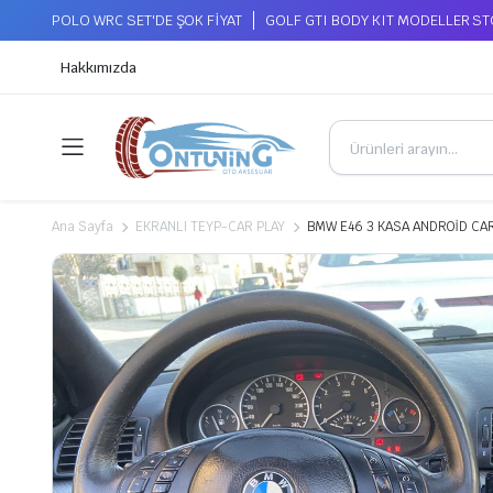
POLO WRC SET'DE ŞOK FİYAT
GOLF GTI BODY KIT MODELLER S
Hakkımızda
Ana Sayfa
EKRANLI TEYP-CAR PLAY
BMW E46 3 KASA ANDROİD CA