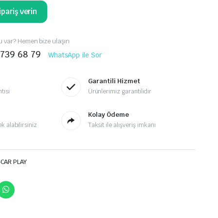
pariş verin
 var? Hemen bize ulaşın
 739 68 79
WhatsApp ile Sor
Garantili Hizmet
tisi
Ürünlerimiz garantilidir
Kolay Ödeme
 alabilirsiniz
Taksit ile alışveriş imkanı
-CAR PLAY