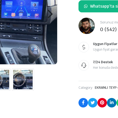
Whatsapp'ta si
Sorunuz mu
0 (542)
Uygun Fiyatlar
Uygun fiyat garan
7/24 Destek
Her konuda destek
Category:
EKRANLI TEYP