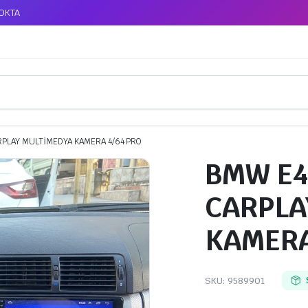
TOKTA
RPLAY MULTİMEDYA KAMERA 4/64 PRO
BMW E4
CARPLA
KAMERA
SKU:
9589901