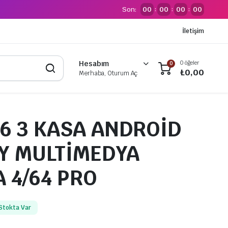
Son:
00
00
00
00
:
:
:
İletişim
0 öğeler
Hesabım
0
₺
0,00
Merhaba, Oturum Aç
6 3 KASA ANDROİD
Y MULTİMEDYA
 4/64 PRO
Stokta Var