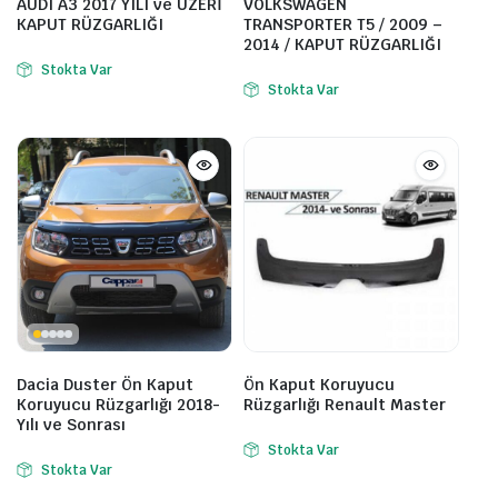
AUDI A3 2017 YILI ve ÜZERİ
VOLKSWAGEN
KAPUT RÜZGARLIĞI
TRANSPORTER T5 / 2009 –
2014 / KAPUT RÜZGARLIĞI
Stokta Var
Stokta Var
Dacia Duster Ön Kaput
Ön Kaput Koruyucu
Koruyucu Rüzgarlığı 2018-
Rüzgarlığı Renault Master
Yılı ve Sonrası
Stokta Var
Stokta Var