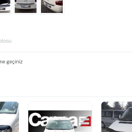
blosu
ime geçiniz