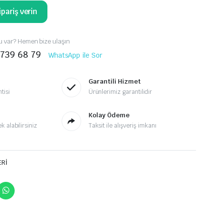
pariş verin
 var? Hemen bize ulaşın
 739 68 79
WhatsApp ile Sor
Garantili Hizmet
tisi
Ürünlerimiz garantilidir
Kolay Ödeme
 alabilirsiniz
Taksit ile alışveriş imkanı
ERİ