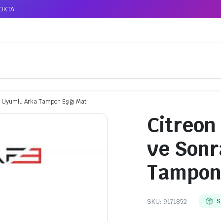
TOKTA
sı Uyumlu Arka Tampon Eşiği Mat
Citreon 
ve Sonr
Tampon 
SKU:
9171852
S