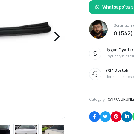
Whatsapp'ta si
Sorunuz mu
0 (542)
Uygun Fiyatlar
Uygun fiyat garan
7/24 Destek
Her konuda destek
Category:
CAPPA ÜRÜNL