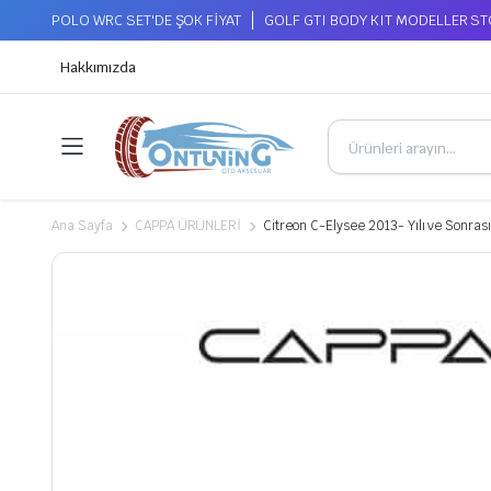
POLO WRC SET'DE ŞOK FİYAT
GOLF GTI BODY KIT MODELLER S
Hakkımızda
Ana Sayfa
CAPPA ÜRÜNLERİ
Citreon C-Elysee 2013- Yılı ve Sonra