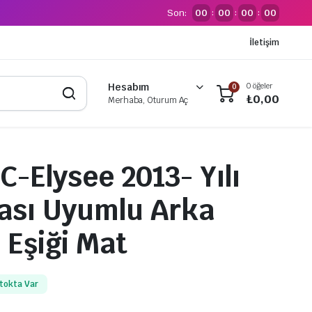
Son:
00
00
00
00
:
:
:
İletişim
0 öğeler
Hesabım
0
₺
0,00
Merhaba, Oturum Aç
C-Elysee 2013- Yılı
ası Uyumlu Arka
Eşiği Mat
tokta Var