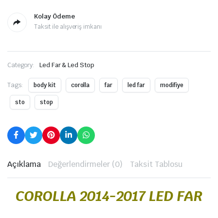
Kolay Ödeme
Taksit ile alışveriş imkanı
Category:
Led Far & Led Stop
Tags:
body kit
corolla
far
led far
modifiye
sto
stop
Açıklama
Değerlendirmeler (0)
Taksit Tablosu
COROLLA 2014-2017 LED FAR