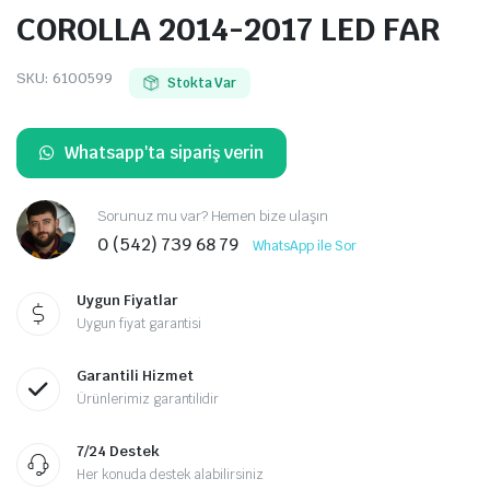
COROLLA 2014-2017 LED FAR
SKU:
6100599
Stokta Var
Whatsapp'ta sipariş verin
Sorunuz mu var? Hemen bize ulaşın
0 (542) 739 68 79
WhatsApp ile Sor
Uygun Fiyatlar
Uygun fiyat garantisi
Garantili Hizmet
Ürünlerimiz garantilidir
7/24 Destek
Her konuda destek alabilirsiniz