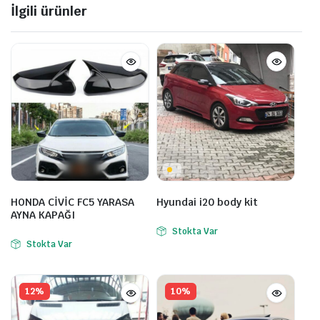
İlgili ürünler
HONDA CİVİC FC5 YARASA
Hyundai i20 body kit
AYNA KAPAĞI
Stokta Var
Stokta Var
12%
10%