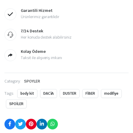
Garantili Hizmet
Ürünlerimiz garantilidir
7/24 Destek
Her konuda destek alabilirsiniz
Kolay Ödeme
Taksit ile alışveriş imkanı
Category:
SPOYLER
Tags:
body kit
DACİA
DUSTER
FİBER
modifiye
SPOİLER