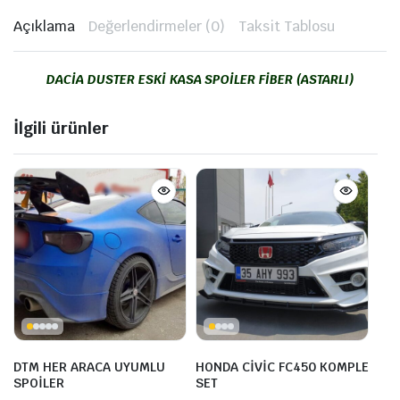
Açıklama
Değerlendirmeler (0)
Taksit Tablosu
DACİA DUSTER ESKİ KASA SPOİLER FİBER (ASTARLI)
İlgili ürünler
DTM HER ARACA UYUMLU
HONDA CİVİC FC450 KOMPLE
SPOİLER
SET