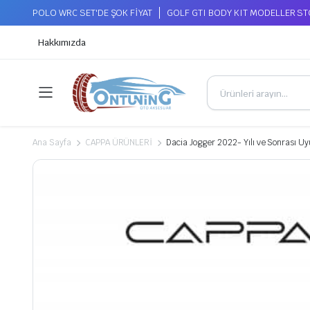
POLO WRC SET'DE ŞOK FİYAT
GOLF GTI BODY KIT MODELLER S
Hakkımızda
Ana Sayfa
CAPPA ÜRÜNLERİ
Dacia Jogger 2022- Yılı ve Sonrası 