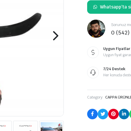
Whatsapp'ta si
Sorunuz mu
0 (542)
Uygun Fiyatlar
Uygun fiyat garan
7/24 Destek
Her konuda destek
Category:
CAPPA ÜRÜNL