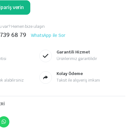
pariş verin
 var? Hemen bize ulaşın
 739 68 79
WhatsApp ile Sor
Garantili Hizmet
tisi
Ürünlerimiz garantilidir
Kolay Ödeme
 alabilirsiniz
Taksit ile alışveriş imkanı
ERİ