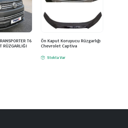
RANSPORTER T6
Ön Kaput Koruyucu Rüzgarlığı
UT RÜZGARLIĞI
Chevrolet Captiva
Stokta Var