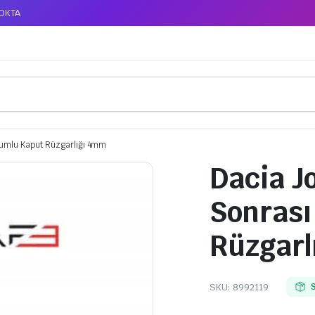
TOKTA
Uyumlu Kaput Rüzgarlığı 4mm
Dacia Jo
Sonrası
Rüzgarl
SKU:
8992119