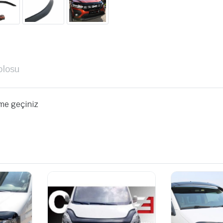
blosu
ime geçiniz