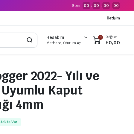
Son:
00
00
00
00
:
:
:
İletişim
0 öğeler
Hesabım
0
₺
0,00
Merhaba, Oturum Aç
gger 2022- Yılı ve
 Uyumlu Kaput
ığı 4mm
Stokta Var