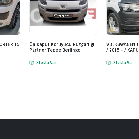
ORTER T5
Ön Kaput Koruyucu Rüzgarlığı
VOLKSWAGEN T
Partner Tepee Berlingo
/ 2015 – / KAP
Stokta Var
Stokta Var