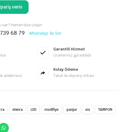
pariş verin
 var? Hemen bize ulaşın
 739 68 79
WhatsApp ile Sor
Garantili Hizmet
tisi
Ürünlerimiz garantilidir
Kolay Ödeme
 alabilirsiniz
Taksit ile alışveriş imkanı
tra
elenra
LED
modifiye
panjur
sis
TAMPON