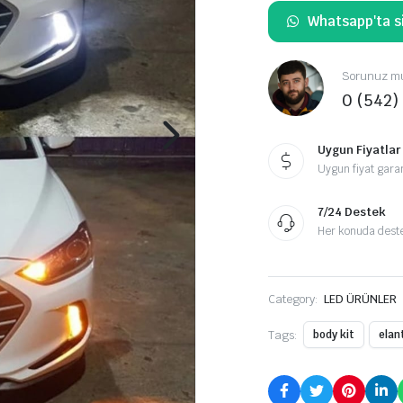
Whatsapp'ta si
Sorunuz mu
0 (542)
Uygun Fiyatlar
Uygun fiyat garan
7/24 Destek
Her konuda destek
Category:
LED ÜRÜNLER
Tags:
body kit
elan