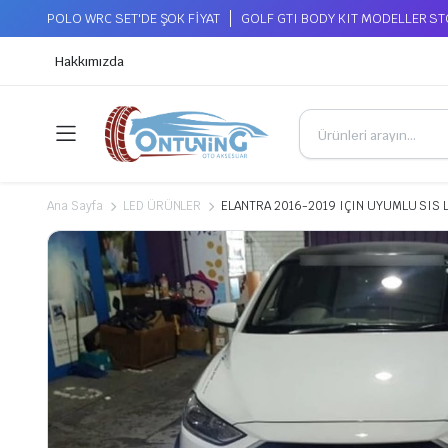
POLO WRC SET'DE ŞOK FİYAT
GOLF GTI BODY KIT MODELLER S
Hakkımızda
Ana Sayfa
LED ÜRÜNLER
ELANTRA 2016-2019 IÇIN UYUMLU SIS LE