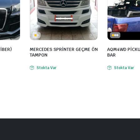
İBER)
MERCEDES SPRİNTER GEÇME ÖN
AQM4WD PİCKU
TAMPON
BAR
Stokta Var
Stokta Var