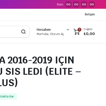
Son:
00
00
00
00
:
:
:
İletişim
0 öğeler
Hesabım
0
₺
0,00
Merhaba, Oturum Aç
 2016-2019 IÇIN
SIS LEDI (ELITE –
LUS)
Stokta Var