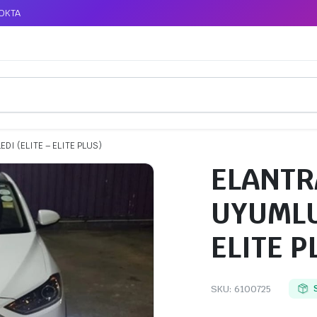
TOKTA
DI (ELITE – ELITE PLUS)
ELANTRA
UYUMLU 
ELITE P
SKU:
6100725