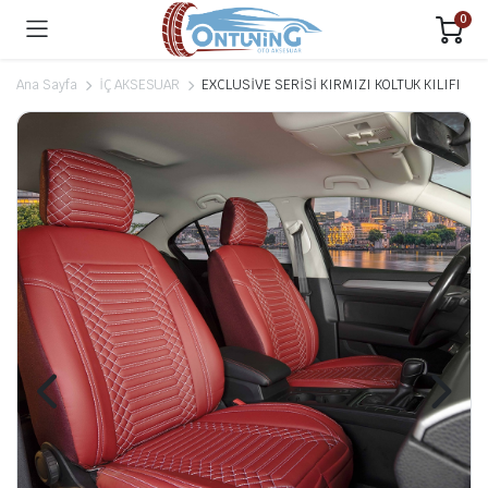
0
Ana Sayfa
İÇ AKSESUAR
EXCLUSİVE SERİSİ KIRMIZI KOLTUK KILIFI