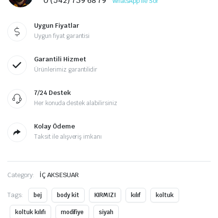
0 (542) 739 68 79
WhatsApp ile Sor
Uygun Fiyatlar
Uygun fiyat garantisi
Garantili Hizmet
Ürünlerimiz garantilidir
7/24 Destek
Her konuda destek alabilirsiniz
Kolay Ödeme
Taksit ile alışveriş imkanı
Category:
İÇ AKSESUAR
Tags:
bej
body kit
KIRMIZI
kılıf
koltuk
koltuk kılıfı
modifiye
siyah