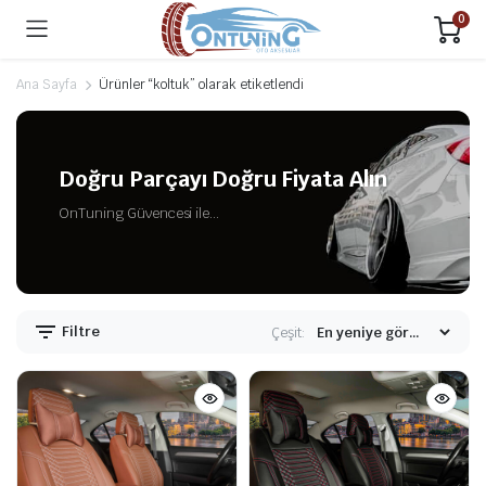
0
Ana Sayfa
Ürünler “koltuk” olarak etiketlendi
Doğru Parçayı Doğru Fiyata Alın
OnTuning Güvencesi ile...
Filtre
Çeşit: