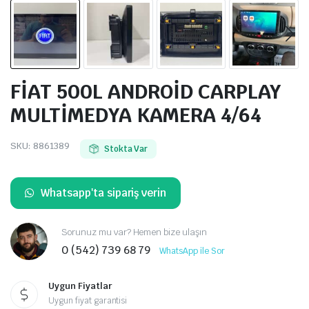
FİAT 500L ANDROİD CARPLAY
MULTİMEDYA KAMERA 4/64
SKU:
8861389
Stokta Var
Whatsapp'ta sipariş verin
Sorunuz mu var? Hemen bize ulaşın
0 (542) 739 68 79
WhatsApp ile Sor
Uygun Fiyatlar
Uygun fiyat garantisi