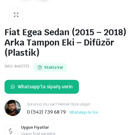
Fiat Egea Sedan (2015 – 2018)
Arka Tampon Eki – Difüzör
(Plastik)
SKU:
8407773
Stokta Var
Whatsapp'ta sipariş verin
Sorunuz mu var? Hemen bize ulaşın
0 (542) 739 68 79
WhatsApp ile Sor
Uygun Fiyatlar
Uygun fiyat garantisi