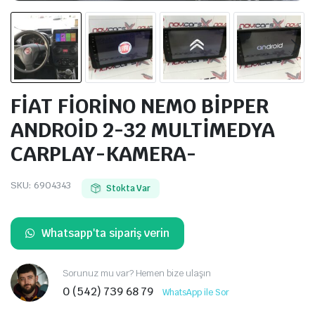
FİAT FİORİNO NEMO BİPPER
ANDROİD 2-32 MULTİMEDYA
CARPLAY-KAMERA-
SKU:
6904343
Stokta Var
Whatsapp'ta sipariş verin
Sorunuz mu var? Hemen bize ulaşın
0 (542) 739 68 79
WhatsApp ile Sor