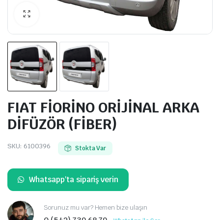
FIAT FİORİNO ORİJİNAL ARKA
DİFÜZÖR (FİBER)
SKU:
6100396
Stokta Var
Whatsapp'ta sipariş verin
Sorunuz mu var? Hemen bize ulaşın