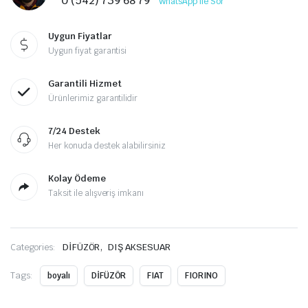
0 (542) 739 68 79
WhatsApp ile Sor
Uygun Fiyatlar
Uygun fiyat garantisi
Garantili Hizmet
Ürünlerimiz garantilidir
7/24 Destek
Her konuda destek alabilirsiniz
Kolay Ödeme
Taksit ile alışveriş imkanı
,
Categories:
DİFÜZÖR
DIŞ AKSESUAR
Tags:
boyalı
DİFÜZÖR
FIAT
FIORINO