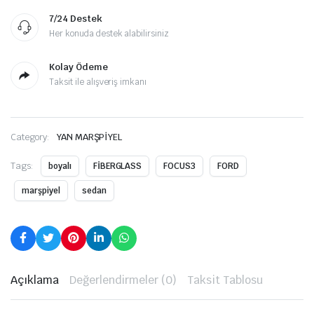
7/24 Destek
Her konuda destek alabilirsiniz
Kolay Ödeme
Taksit ile alışveriş imkanı
Category:
YAN MARŞPİYEL
Tags:
boyalı
FİBERGLASS
FOCUS3
FORD
marşpiyel
sedan
Açıklama
Değerlendirmeler (0)
Taksit Tablosu