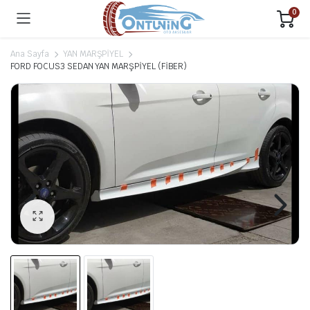
0
Ana Sayfa
YAN MARŞPİYEL
FORD FOCUS3 SEDAN YAN MARŞPİYEL (FİBER)