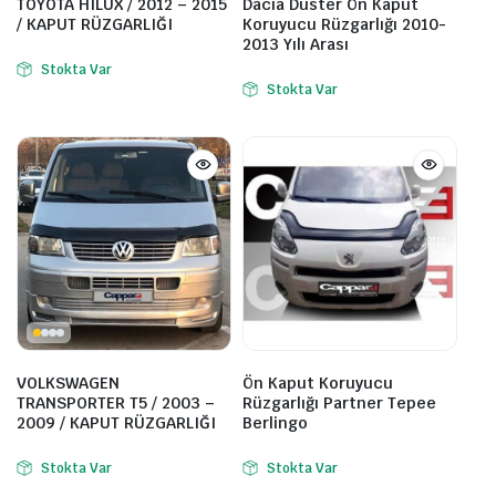
TOYOTA HILUX / 2012 – 2015
Dacia Duster Ön Kaput
/ KAPUT RÜZGARLIĞI
Koruyucu Rüzgarlığı 2010-
2013 Yılı Arası
Stokta Var
Stokta Var
VOLKSWAGEN
Ön Kaput Koruyucu
TRANSPORTER T5 / 2003 –
Rüzgarlığı Partner Tepee
2009 / KAPUT RÜZGARLIĞI
Berlingo
Stokta Var
Stokta Var