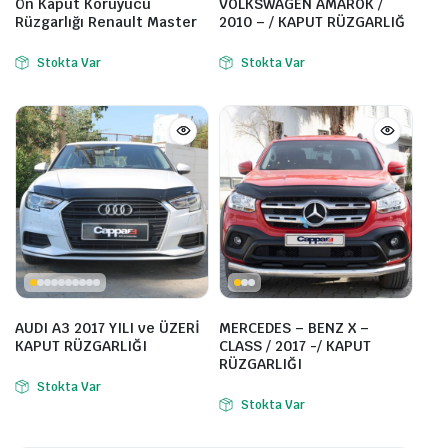
Ön Kaput Koruyucu
VOLKSWAGEN AMAROK /
Rüzgarlığı Renault Master
2010 – / KAPUT RÜZGARLIĞ
Stokta Var
Stokta Var
AUDI A3 2017 YILI ve ÜZERİ
MERCEDES – BENZ X –
KAPUT RÜZGARLIĞI
CLASS / 2017 -/ KAPUT
RÜZGARLIĞI
Stokta Var
Stokta Var