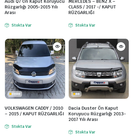
Audi Q7 Ön Kaput Koruyucu
MERCEDES – BENZ X –
Rüzgarlığı 2005-2015 Yılı
CLASS / 2017 -/ KAPUT
Arası
RÜZGARLIĞI
Stokta Var
Stokta Var
VOLKSWAGEN CADDY / 2010
Dacia Duster Ön Kaput
– 2015 / KAPUT RÜZGARLIĞI
Koruyucu Rüzgarlığı 2013-
2017 Yılı Arası
Stokta Var
Stokta Var