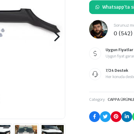
Whatsapp'ta si
Sorunuz mu
0 (542)
Uygun Fiyatlar
Uygun fiyat garan
7/24 Destek
Her konuda destek
Category:
CAPPA ÜRÜNL