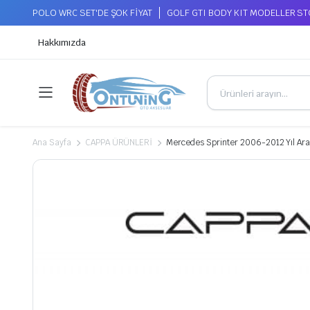
POLO WRC SET'DE ŞOK FİYAT
GOLF GTI BODY KIT MODELLER S
Hakkımızda
Ana Sayfa
CAPPA ÜRÜNLERİ
Mercedes Sprinter 2006-2012 Yıl Ara