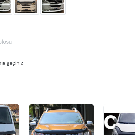
blosu
ime geçiniz