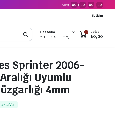
Son:
00
00
00
00
:
:
:
İletişim
0 öğeler
Hesabım
0
₺
0,00
Merhaba, Oturum Aç
s Sprinter 2006-
 Aralığı Uyumlu
üzgarlığı 4mm
tokta Var