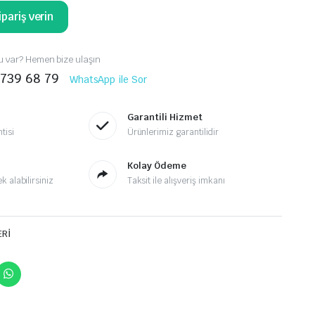
pariş verin
 var? Hemen bize ulaşın
 739 68 79
WhatsApp ile Sor
Garantili Hizmet
tisi
Ürünlerimiz garantilidir
Kolay Ödeme
 alabilirsiniz
Taksit ile alışveriş imkanı
ERİ