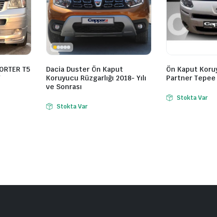
ORTER T5
Dacia Duster Ön Kaput
Ön Kaput Koruy
T
Koruyucu Rüzgarlığı 2018- Yılı
Partner Tepee 
ve Sonrası
Stokta Var
Stokta Var