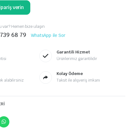
pariş verin
 var? Hemen bize ulaşın
 739 68 79
WhatsApp ile Sor
Garantili Hizmet
tisi
Ürünlerimiz garantilidir
Kolay Ödeme
 alabilirsiniz
Taksit ile alışveriş imkanı
ERİ