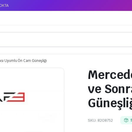
TOKTA
rası Uyumlu Ön Cam Güneşliği
Mercede
ve Sonr
Güneşli
SKU:
8208752