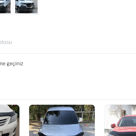
blosu
ime geçiniz