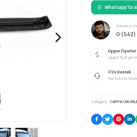
Whatsapp'ta si
Sorunuz mu
0 (542)
Uygun Fiyatlar
Uygun fiyat garan
7/24 Destek
Her konuda destek
Category:
CAPPA ÜRÜNL