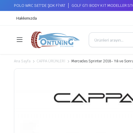
POLO WRC SET'DE ŞOK FİYAT
GOLF GTI BODY KIT MODELLER S
Hakkımızda
Ana Sayfa
CAPPA ÜRÜNLERİ
Mercedes Sprinter 2018- Yılı ve Son