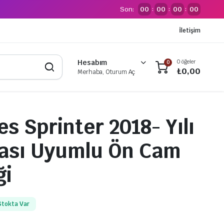
Son:
00
00
00
00
:
:
:
İletişim
0 öğeler
Hesabım
0
₺
0,00
Merhaba, Oturum Aç
s Sprinter 2018- Yılı
ası Uyumlu Ön Cam
ği
Stokta Var