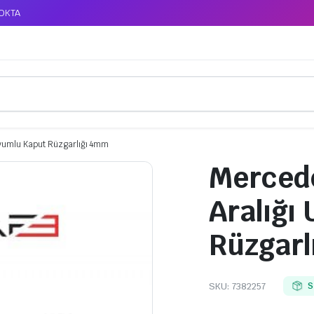
TOKTA
Uyumlu Kaput Rüzgarlığı 4mm
Mercede
Aralığı
Rüzgarl
SKU:
7382257
S