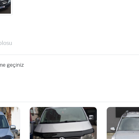
blosu
ime geçiniz