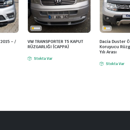
2015 – /
VW TRANSPORTER T5 KAPUT
Dacia Duster 
RÜZGARLIĞI (CAPPA)
Koruyucu Rüzga
Yılı Arası
Stokta Var
Stokta Var