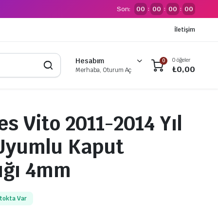
Son:
00
00
00
00
:
:
:
İletişim
0 öğeler
Hesabım
0
₺
0,00
Merhaba, Oturum Aç
s Vito 2011-2014 Yıl
 Uyumlu Kaput
ığı 4mm
tokta Var