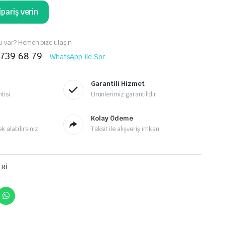
pariş verin
 var? Hemen bize ulaşın
 739 68 79
WhatsApp ile Sor
Garantili Hizmet
tisi
Ürünlerimiz garantilidir
Kolay Ödeme
 alabilirsiniz
Taksit ile alışveriş imkanı
ERİ