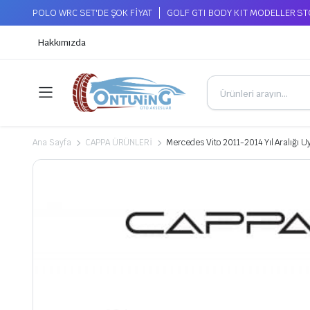
POLO WRC SET'DE ŞOK FİYAT
GOLF GTI BODY KIT MODELLER S
Hakkımızda
Ana Sayfa
CAPPA ÜRÜNLERİ
Mercedes Vito 2011-2014 Yıl Aralığı 