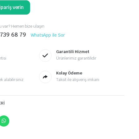
pariş verin
 var? Hemen bize ulaşın
 739 68 79
WhatsApp ile Sor
Garantili Hizmet
tisi
Ürünlerimiz garantilidir
Kolay Ödeme
 alabilirsiniz
Taksit ile alışveriş imkanı
ERİ