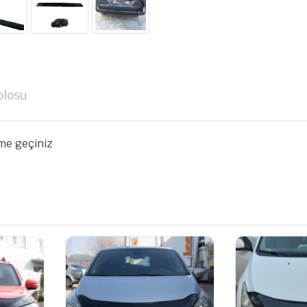
blosu
ime geçiniz