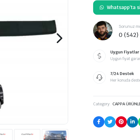
Whatsapp'ta si
Sorunuz mu
0 (542)
Uygun Fiyatlar
Uygun fiyat garan
7/24 Destek
Her konuda destek
Category:
CAPPA ÜRÜNL