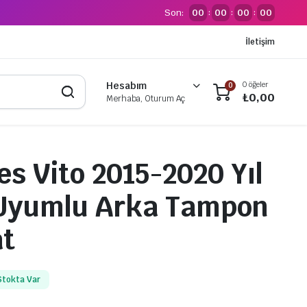
Son:
00
00
00
00
:
:
:
İletişim
0 öğeler
Hesabım
0
₺
0,00
Merhaba, Oturum Aç
s Vito 2015-2020 Yıl
 Uyumlu Arka Tampon
at
Stokta Var