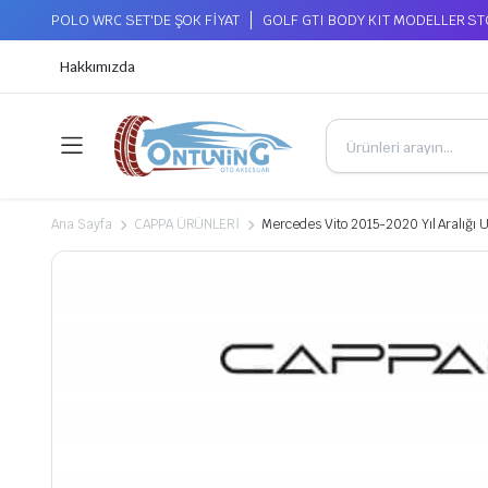
POLO WRC SET'DE ŞOK FİYAT
GOLF GTI BODY KIT MODELLER S
Hakkımızda
Ana Sayfa
CAPPA ÜRÜNLERİ
Mercedes Vito 2015-2020 Yıl Aralığı