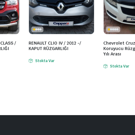
CLASS /
RENAULT CLIO IV / 2012 -/
Chevrolet Cru
LIĞI
KAPUT RÜZGARLIĞI
Koruyucu Rüzg
Yılı Arası
Stokta Var
Stokta Var