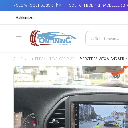
POLO WRC SET'DE ŞOK FİYAT
GOLF GTI BODY KIT MODELLER S
Hakkımızda
Ana Sayfa
EKRANLI TEYP-CAR PLAY
MERCEDES VİTO VİANO SPRİN