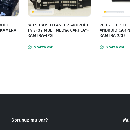
ROİD
MITSUBUSHI LANCER ANDROİD
PEUGEOT 301 C
 KAMERA
14 2-32 MULTİMEDYA CARPLAY-
ANDROİD CARP
KAMERA-IPS
KAMERA 2/32
Stokta Var
Stokta Var
Sorunuz mu var?
Mü