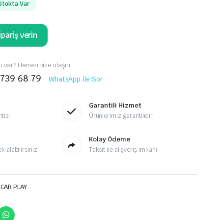
Stokta Var
pariş verin
 var? Hemen bize ulaşın
 739 68 79
WhatsApp ile Sor
Garantili Hizmet
tisi
Ürünlerimiz garantilidir
Kolay Ödeme
 alabilirsiniz
Taksit ile alışveriş imkanı
-CAR PLAY