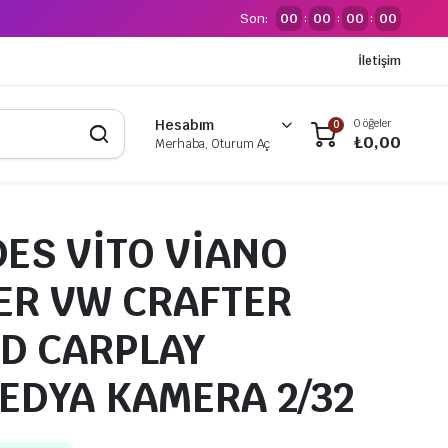
Son:
00
00
00
00
:
:
:
İletişim
0 öğeler
Hesabım
0
₺
0,00
Merhaba, Oturum Aç
ES VİTO VİANO
ER VW CRAFTER
D CARPLAY
EDYA KAMERA 2/32