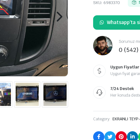
SKU:
6983370
Whatsapp'ta si
Sorunuz mu
0 (542)
Uygun Fiyatlar
Uygun fiyat garan
7/24 Destek
Her konuda destek
Category:
EKRANLI TEYP