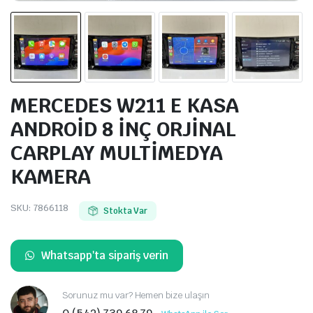
MERCEDES W211 E KASA
ANDROİD 8 İNÇ ORJİNAL
CARPLAY MULTİMEDYA
KAMERA
SKU:
7866118
Stokta Var
Whatsapp'ta sipariş verin
Sorunuz mu var? Hemen bize ulaşın