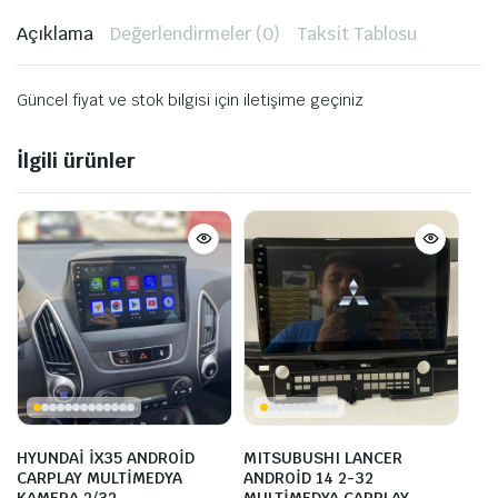
Açıklama
Değerlendirmeler (0)
Taksit Tablosu
Güncel fiyat ve stok bilgisi için iletişime geçiniz
İlgili ürünler
HYUNDAİ İX35 ANDROİD
MITSUBUSHI LANCER
CARPLAY MULTİMEDYA
ANDROİD 14 2-32
KAMERA 2/32
MULTİMEDYA CARPLAY-